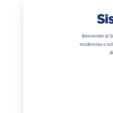
Si
Bienvenido al S
incidencias o so
d