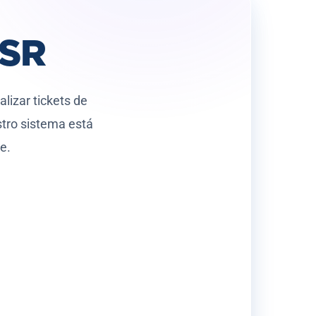
ASR
lizar tickets de
stro sistema está
e.